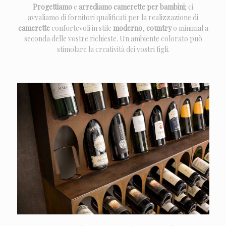
Progettiamo
e
arrediamo
camerette per bambini
; ci
avvaliamo di fornitori qualificati per la realizzazione di
camerette
confortevoli in stile
moderno
,
country
o minimal a
seconda delle vostre richieste. Un ambiente colorato può
stimolare la creatività dei vostri figli.