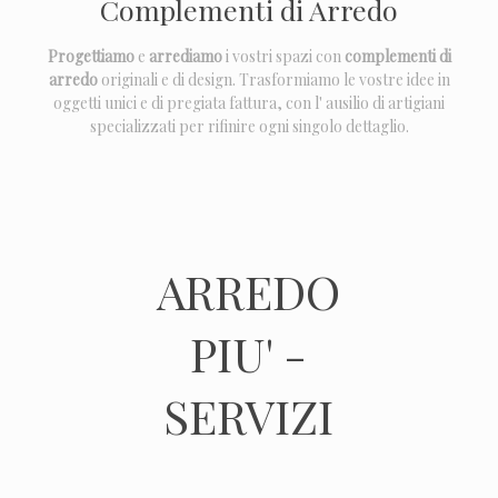
Complementi di Arredo
Progettiamo
e
arrediamo
i vostri spazi con
complementi di
arredo
originali e di design. Trasformiamo le vostre idee in
oggetti unici e di pregiata fattura, con l' ausilio di artigiani
specializzati per rifinire ogni singolo dettaglio.
ARREDO
PIU' -
SERVIZI