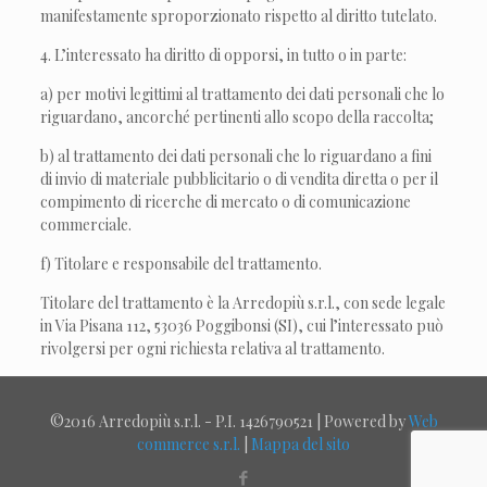
manifestamente sproporzionato rispetto al diritto tutelato.
4. L’interessato ha diritto di opporsi, in tutto o in parte:
a) per motivi legittimi al trattamento dei dati personali che lo
riguardano, ancorché pertinenti allo scopo della raccolta;
b) al trattamento dei dati personali che lo riguardano a fini
di invio di materiale pubblicitario o di vendita diretta o per il
compimento di ricerche di mercato o di comunicazione
commerciale.
f) Titolare e responsabile del trattamento.
Titolare del trattamento è la Arredopiù s.r.l., con sede legale
in Via Pisana 112, 53036 Poggibonsi (SI), cui l’interessato può
rivolgersi per ogni richiesta relativa al trattamento.
©2016 Arredopiù s.r.l. - P.I. 1426790521 | Powered by
Web
commerce s.r.l.
|
Mappa del sito