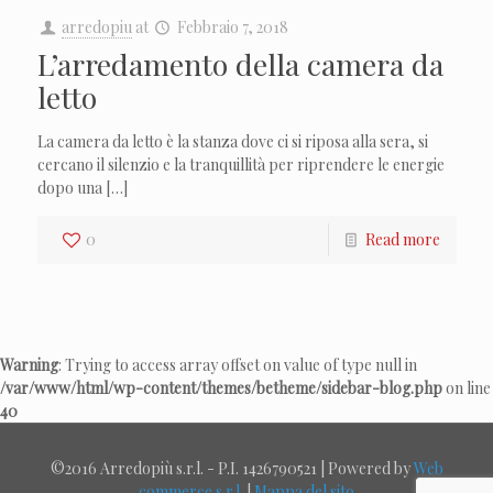
arredopiu
at
Febbraio 7, 2018
L’arredamento della camera da
letto
La camera da letto è la stanza dove ci si riposa alla sera, si
cercano il silenzio e la tranquillità per riprendere le energie
dopo una […]
0
Read more
Warning
: Trying to access array offset on value of type null in
/var/www/html/wp-content/themes/betheme/sidebar-blog.php
on line
40
©2016 Arredopiù s.r.l. - P.I. 1426790521 | Powered by
Web
commerce s.r.l.
|
Mappa del sito