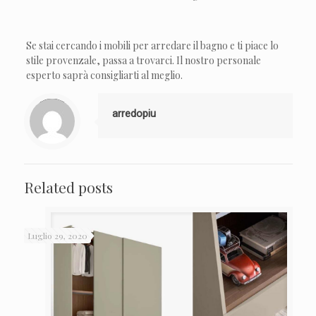
Se stai cercando i mobili per arredare il bagno e ti piace lo
stile provenzale, passa a trovarci. Il nostro personale
esperto saprà consigliarti al meglio.
Warning
: Trying to access array offset on value of type null in
/var/www/html/wp-content/themes/betheme/includes/content-single.php
on line
211
arredopiu
Related posts
Luglio 29, 2020