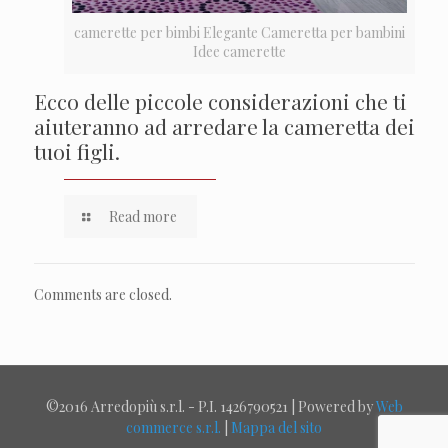
camerette per bimbi Elegante Cameretta per bambini
Idee camerette
Ecco delle piccole considerazioni che ti
aiuteranno ad arredare la cameretta dei
tuoi figli.
Read more
Comments are closed.
©2016 Arredopiù s.r.l. - P.I. 1426790521 | Powered by
Web
commerce s.r.l.
|
Mappa del sito